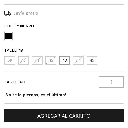
Envío gratis
COLOR:
NEGRO
TALLE:
43
39
40
41
42
43
44
45
CANTIDAD
¡No te lo pierdas, es el último!