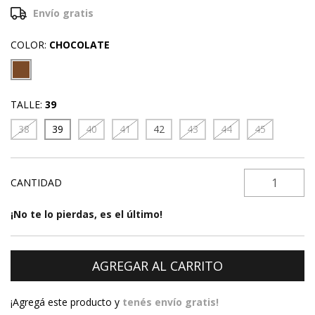
Envío gratis
COLOR:
CHOCOLATE
TALLE:
39
38
39
40
41
42
43
44
45
CANTIDAD
¡No te lo pierdas, es el último!
¡Agregá este producto y
tenés envío gratis!